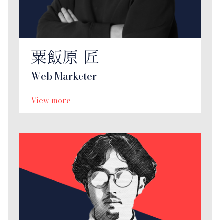
粟飯原 匠
Web Marketer
View more