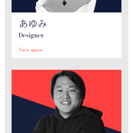
あゆみ
Designer
View more